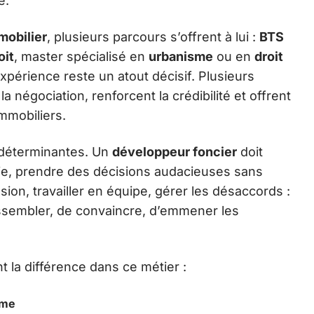
e.
mobilier
, plusieurs parcours s’offrent à lui :
BTS
oit
, master spécialisé en
urbanisme
ou en
droit
expérience reste un atout décisif. Plusieurs
la négociation, renforcent la crédibilité et offrent
mmobiliers.
 déterminantes. Un
développeur foncier
doit
tie, prendre des décisions audacieuses sans
ssion, travailler en équipe, gérer les désaccords :
assembler, de convaincre, d’emmener les
t la différence dans ce métier :
sme