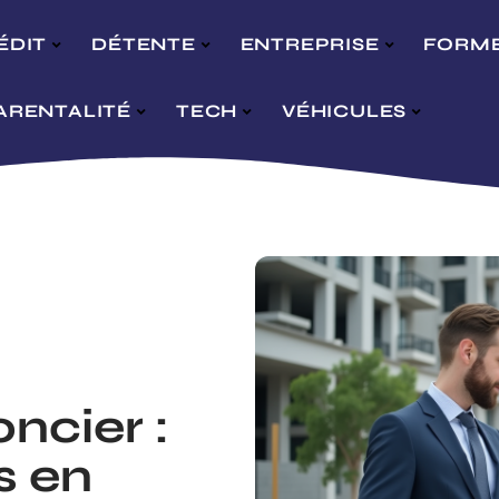
ÉDIT
DÉTENTE
ENTREPRISE
FORM
ARENTALITÉ
TECH
VÉHICULES
ncier :
s en