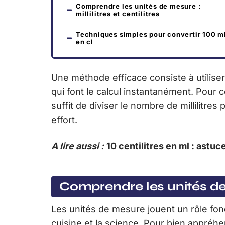
Comprendre les unités de mesure :
millilitres et centilitres
Techniques simples pour convertir 100 m
en cl
Une méthode efficace consiste à utiliser
qui font le calcul instantanément. Pour c
suffit de diviser le nombre de millilitres
effort.
A lire aussi :
10 centilitres en ml : astuc
Comprendre les unités de me
Les unités de mesure jouent un rôle fo
cuisine et la science. Pour bien appréhend