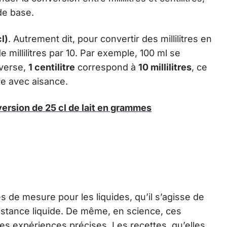
de base.
cl)
. Autrement dit, pour convertir des millilitres en
 de millilitres par 10. Par exemple, 100 ml se
nverse,
1 centilitre
correspond à
10 millilitres
, ce
re avec aisance.
ersion de 25 cl de lait en grammes
s de mesure pour les liquides, qu’il s’agisse de
ubstance liquide. De même, en science, ces
s expériences précises. Les recettes, qu’elles