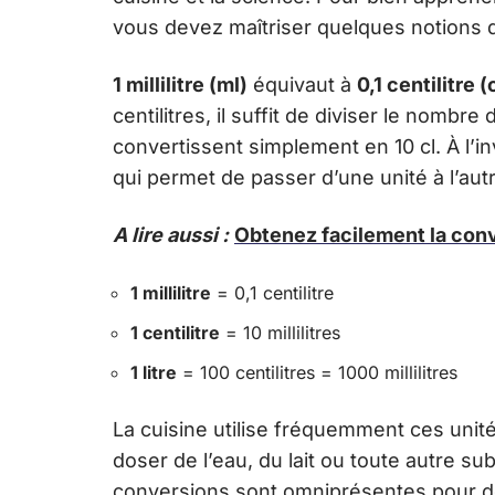
vous devez maîtriser quelques notions 
1 millilitre (ml)
équivaut à
0,1 centilitre (
centilitres, il suffit de diviser le nombre
convertissent simplement en 10 cl. À l’i
qui permet de passer d’une unité à l’aut
A lire aussi :
Obtenez facilement la conv
1 millilitre
= 0,1 centilitre
1 centilitre
= 10 millilitres
1 litre
= 100 centilitres = 1000 millilitres
La cuisine utilise fréquemment ces unité
doser de l’eau, du lait ou toute autre s
conversions sont omniprésentes pour de