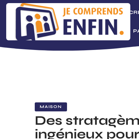
ACTUS
CR
MAISON
P
MAISON
Des stratagè
ingénieux pour