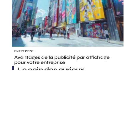
ENTREPRISE
Avantages de la publicité par affichage
pour votre entreprise
Le coin des curieux
FORME
Bienfaits de la marche : Quels
avantages si je marche une heure par
jour ?
Contact
Mentions Légales
Sitemap
11 mars 2026