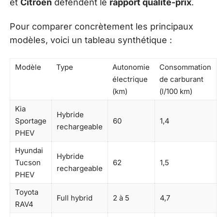
et
Citroën
défendent le
rapport qualité-prix
.
Pour comparer concrètement les principaux
modèles, voici un tableau synthétique :
Modèle
Type
Autonomie
Consommation
électrique
de carburant
(km)
(l/100 km)
Kia
Hybride
Sportage
60
1,4
rechargeable
PHEV
Hyundai
Hybride
Tucson
62
1,5
rechargeable
PHEV
Toyota
Full hybrid
2 à 5
4,7
RAV4